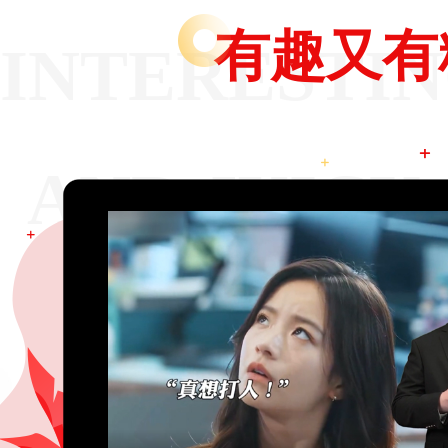
有趣又有
INTERESTI
AND JUICY