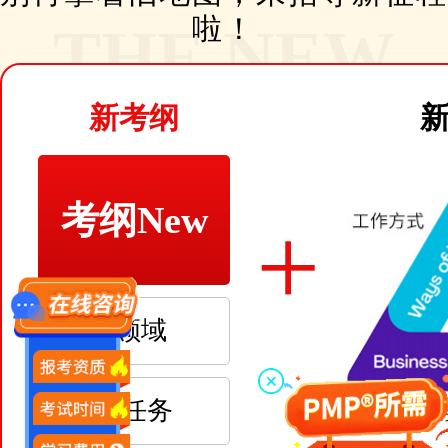
啦！
THE NEW
新考纲
SYLLABUS
考纲New
+
3领域
35任务