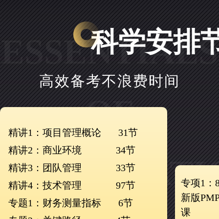
科学安排
ESSENTIALS
高效备考不浪费时间
OF
精讲1：项目管理概论 31节
精讲2：商业环境 34节
PURIFICATI
精讲3：团队管理 33节
专项1：
精讲4：技术管理 97节
新版PM
专题1：财务测量指标 6节
课