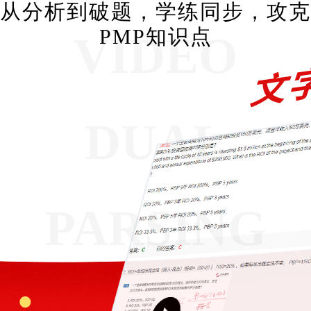
从分析到破题，学练同步，攻克
PMP知识点
VIDEO
DUAL
PARSING