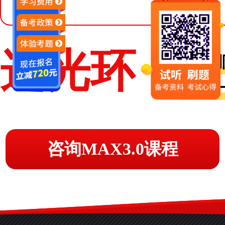
选光环：
不用那
只学一
咨询MAX3.0课程