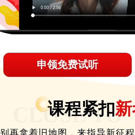
申领免费试听
课程紧扣
新
CLOSE TO
别再拿着旧地图，来指导新征程